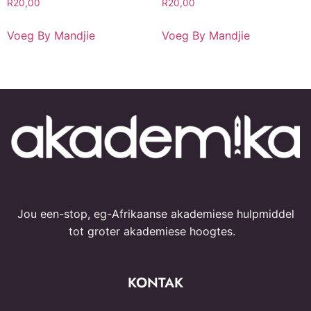
R
20,00
R
20,00
Voeg By Mandjie
Voeg By Mandjie
Jou een-stop, eg-Afrikaanse akademiese hulpmiddel
tot groter akademiese hoogtes.
KONTAK