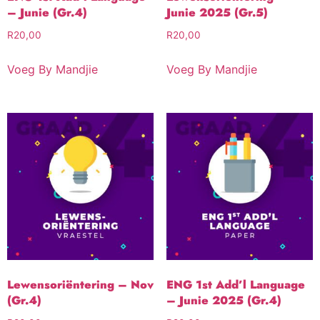
– Junie (Gr.4)
Junie 2025 (Gr.5)
R
20,00
R
20,00
Voeg By Mandjie
Voeg By Mandjie
Lewensoriëntering – Nov
ENG 1st Add’l Language
(Gr.4)
– Junie 2025 (Gr.4)