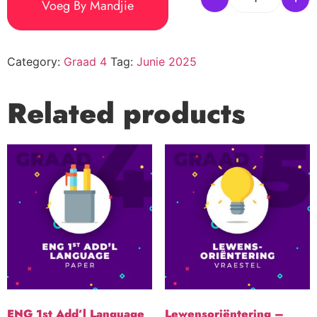
Voeg By Mandjie
Category:
Graad 4
Tag:
Junie 2025
Related products
ENG 1st Add’l Language
Lewensoriëntering –