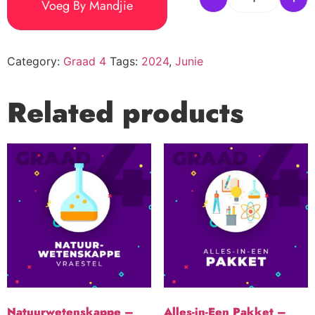
Voeg By Mandjie
Category:
Graad 4
Tags:
2024
,
Junie
Related products
Natuurwetenskappe –
Alles-in-Een Pakket –