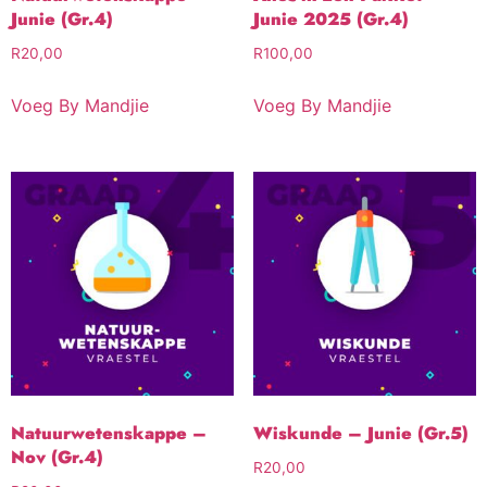
Junie (Gr.4)
Junie 2025 (Gr.4)
R
20,00
R
100,00
Voeg By Mandjie
Voeg By Mandjie
Natuurwetenskappe –
Wiskunde – Junie (Gr.5)
Nov (Gr.4)
R
20,00