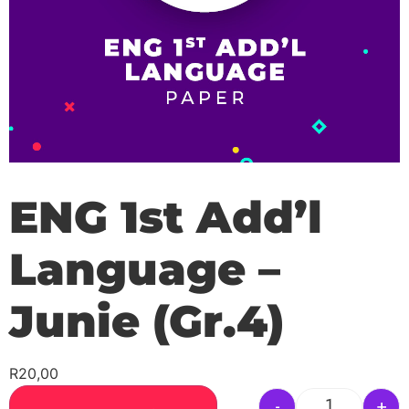
ENG 1st Add’l
Language –
Junie (Gr.4)
R
20,00
-
+