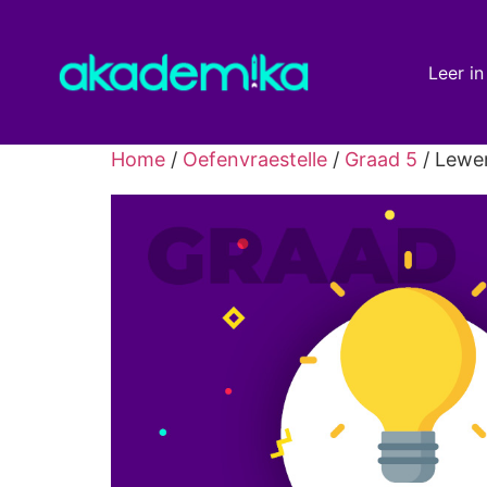
Leer in
Home
/
Oefenvraestelle
/
Graad 5
/ Lewen