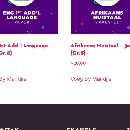
st Add’l Language –
Afrikaans Huistaal – J
Gr.5)
(Gr.5)
0
R
20,00
By Mandjie
Voeg By Mandjie