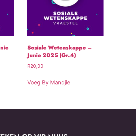
unie
Sosiale Wetenskappe –
Junie 2025 (Gr.4)
R
20,00
Voeg By Mandjie