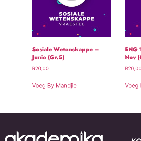
Sosiale Wetenskappe –
ENG 1
Junie (Gr.5)
Nov (
R
20,00
R
20,0
Voeg By Mandjie
Voeg 