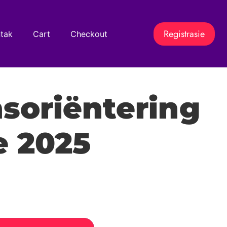
Registrasie
tak
Cart
Checkout
soriëntering
e 2025