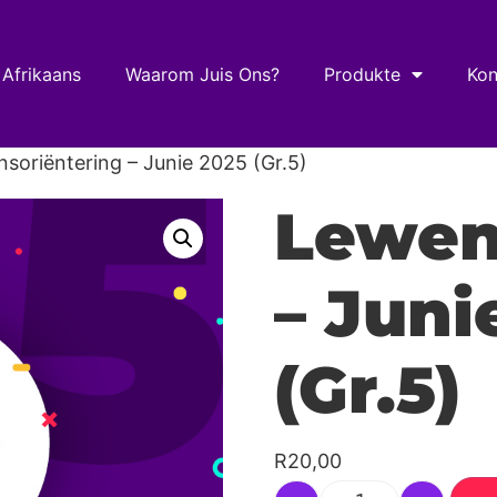
 Afrikaans
Waarom Juis Ons?
Produkte
Kon
soriëntering – Junie 2025 (Gr.5)
Lewen
– Juni
(Gr.5)
R
20,00