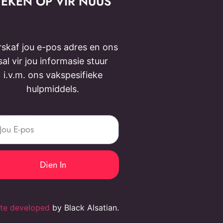
TEKEN OP VIR NUUS
rskaf jou e-pos adres en ons
sal vir jou informasie stuur
i.v.m. ons vakspesifieke
hulpmiddels.
u E-pos
Dien In
te developed
by Black Alsatian.