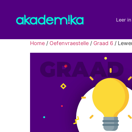
Leer in
Home
/
Oefenvraestelle
/
Graad 6
/ Lewen