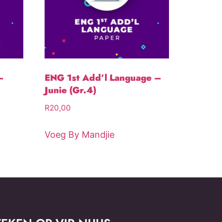
–
ENG 1st Add’l Language –
Junie (Gr.4)
R
20,00
Voeg By Mandjie