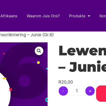
 Afrikaans
Waarom Juis Ons?
Produkte
Kon
soriëntering – Junie (Gr.6)
Lewen
– Juni
R
20,00
-
+