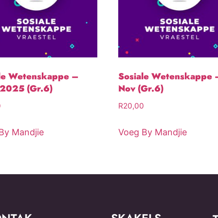
le Wetenskappe –
Sosiale Wetenskappe 
 2025 (Gr.6)
Nov (Gr.6)
0
R
20,00
By Mandjie
Voeg By Mandjie