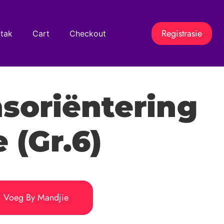
Registrasie
tak
Cart
Checkout
soriëntering
e (Gr.6)
Voeg By Mandjie