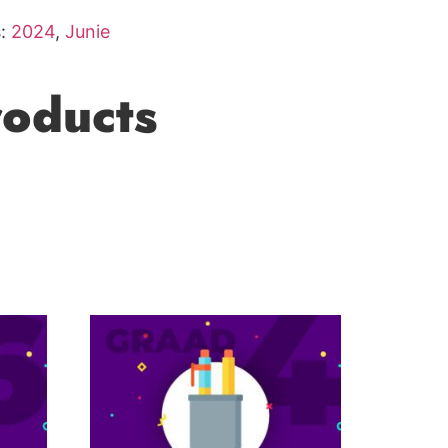
s:
2024
,
Junie
roducts