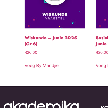
Wiskunde – Junie 2025
Sosia
(Gr.6)
Junie
R
20,00
R
20,0
Voeg By Mandjie
Voeg 