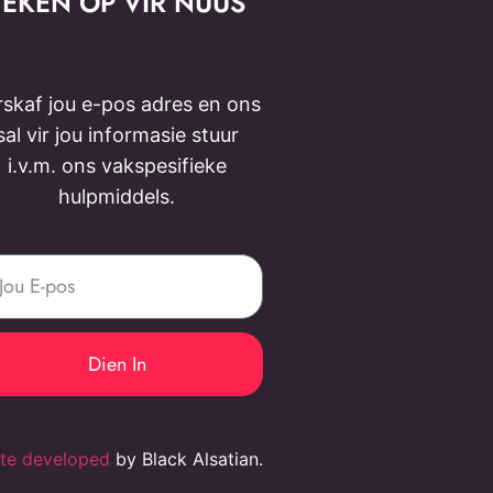
TEKEN OP VIR NUUS
rskaf jou e-pos adres en ons
sal vir jou informasie stuur
i.v.m. ons vakspesifieke
hulpmiddels.
u E-pos
Dien In
te developed
by Black Alsatian.