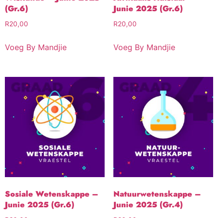
(Gr.6)
Junie 2025 (Gr.6)
R
20,00
R
20,00
Voeg By Mandjie
Voeg By Mandjie
Sosiale Wetenskappe –
Natuurwetenskappe –
Junie 2025 (Gr.6)
Junie 2025 (Gr.4)