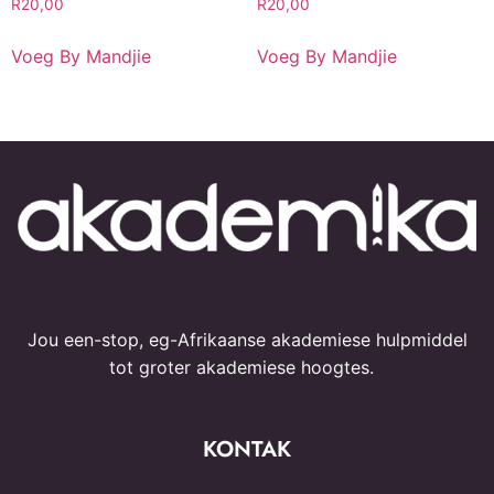
R
20,00
R
20,00
Voeg By Mandjie
Voeg By Mandjie
Jou een-stop, eg-Afrikaanse akademiese hulpmiddel
tot groter akademiese hoogtes.
KONTAK