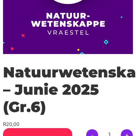
Natuurwetensk
– Junie 2025
(Gr.6)
R
20,00
-
+