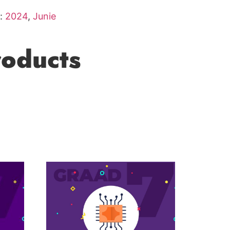
:
2024
,
Junie
roducts