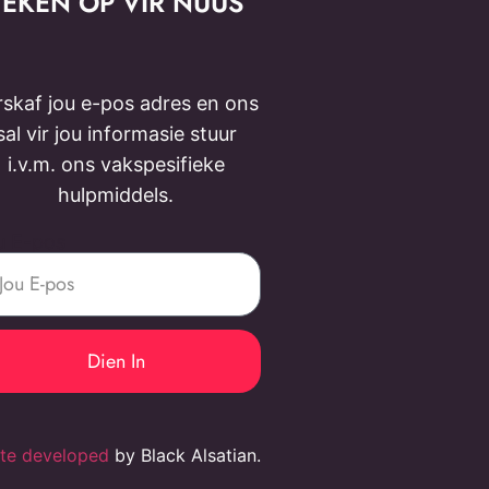
TEKEN OP VIR NUUS
rskaf jou e-pos adres en ons
sal vir jou informasie stuur
i.v.m. ons vakspesifieke
hulpmiddels.
u E-pos
Dien In
te developed
by Black Alsatian.