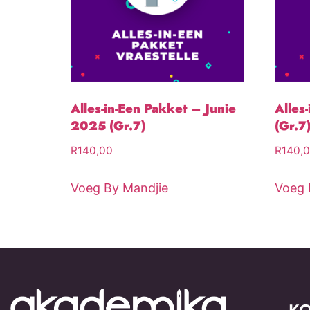
Alles-in-Een Pakket – Junie
Alles
2025 (Gr.7)
(Gr.7
R
140,00
R
140,
Voeg By Mandjie
Voeg 