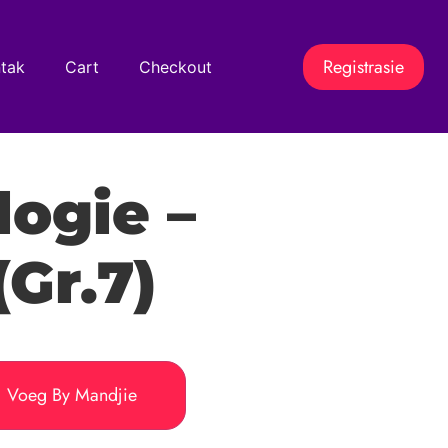
Registrasie
tak
Cart
Checkout
ogie –
(Gr.7)
Voeg By Mandjie