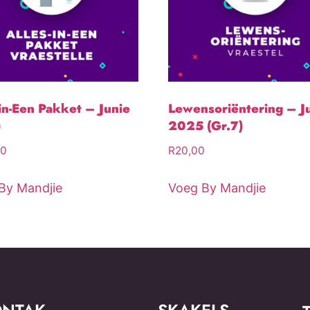
-in-Een Pakket – Junie
Lewensoriëntering – J
)
2025 (Gr.7)
00
R
20,00
By Mandjie
Voeg By Mandjie