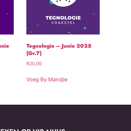
unie
Tegnologie – Junie 2025
(Gr.7)
R
20,00
Voeg By Mandjie