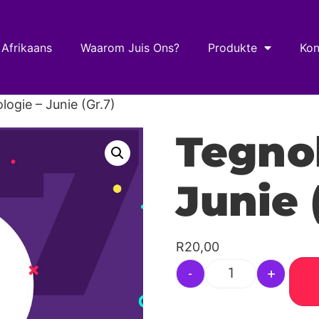
 Afrikaans
Waarom Juis Ons?
Produkte
Kon
logie – Junie (Gr.7)
Tegnol
Junie 
R
20,00
-
+