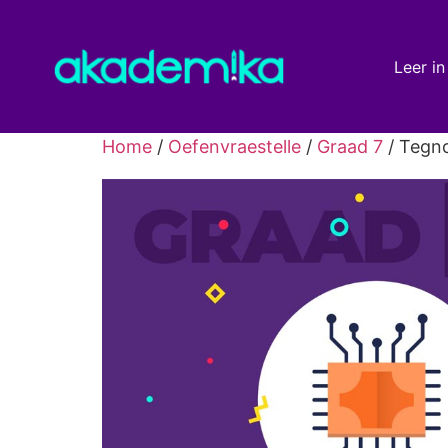
Leer in
Home
/
Oefenvraestelle
/
Graad 7
/ Tegno